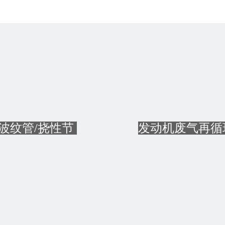
欢迎来到
宁波菲力克汽配有限公司
!
波纹管/挠性节
发动机废气再
口城市——中国 宁波。三十多年来,公司致力于全球化提供汽车发动机，排放
事处。公司总建筑面积61500平方米,500名员工,其中包括30经验丰富
3条排气尾管生产线,年产能700万件。材料测试中心和产品性能实验室的
-
阅读更多
-