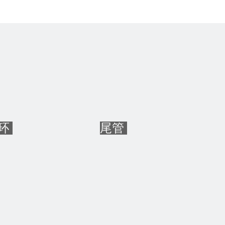
循环
尾管
系统的管道解决方案,以及在其它工业中的应用。
的工程师。有7条排气软管生产线,5条EGR管生产线、4条
运用有效确保质量。